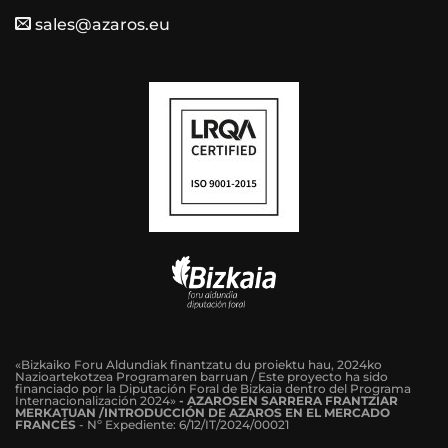
sales@azaros.eu
«Bizkaiko Foru Aldundiak finantzatu du proiektu hau, 2024ko
Nazioartekotzea Programaren barruan / Este proyecto ha sido
financiado por la Diputación Foral de Bizkaia dentro del Programa
Internacionalización 2024»
-
AZAROSEN SARRERA FRANTZIAR
MERKATUAN /INTRODUCCIÓN DE AZAROS EN EL MERCADO
FRANCÉS
-
Nº Expediente: 6/12/IT/2024/00021