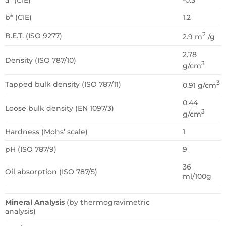
b* (CIE)
1.2
2
B.E.T. (ISO 9277)
2.9 m
/g
2.78
Density (ISO 787/10)
3
g/cm
3
Tapped bulk density (ISO 787/11)
0.91 g/cm
0.44
Loose bulk density (EN 1097/3)
3
g/cm
Hardness (Mohs’ scale)
1
pH (ISO 787/9)
9
36
Oil absorption (ISO 787/5)
ml/100g
Mineral Analysis
(by thermogravimetric
analysis)