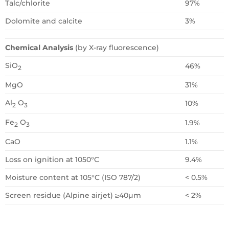
Talc/chlorite
97%
Dolomite and calcite
3%
Chemical Analysis
(by X-ray fluorescence)
SiO
46%
2
MgO
31%
Al
O
10%
2
3
Fe
O
1.9%
2
3
CaO
1.1%
Loss on ignition at 1050°C
9.4%
Moisture content at 105°C (ISO 787/2)
< 0.5%
Screen residue (Alpine airjet) ≥40µm
< 2%