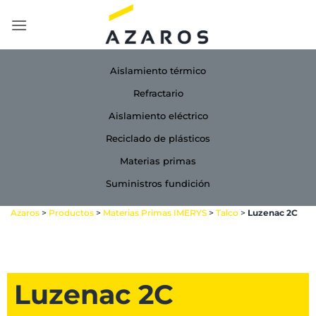
Saltar
al
contenido
Aislamiento térmico
Refractario
Aislamiento eléctrico
Reciclado de plásticos
Materias primas
Suministros fundición
Azaros
>
Productos
>
Materias Primas IMERYS
>
Talco
>
Luzenac 2C
Luzenac 2C