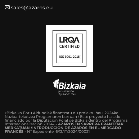
sales@azaros.eu
«Bizkaiko Foru Aldundiak finantzatu du proiektu hau, 2024ko
Nazioartekotzea Programaren barruan / Este proyecto ha sido
financiado por la Diputación Foral de Bizkaia dentro del Programa
Internacionalización 2024»
-
AZAROSEN SARRERA FRANTZIAR
MERKATUAN /INTRODUCCIÓN DE AZAROS EN EL MERCADO
FRANCÉS
-
Nº Expediente: 6/12/IT/2024/00021