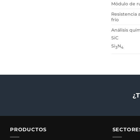
Módulo de r
Resistencia
frío
Análisis quí
SiC
Si
N
3
4
¿T
PRODUCTOS
SECTORE