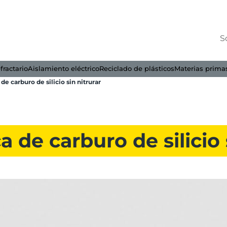
S
fractario
Aislamiento eléctrico
Reciclado de plásticos
Materias prima
 de carburo de silicio sin nitrurar
a de carburo de silicio 