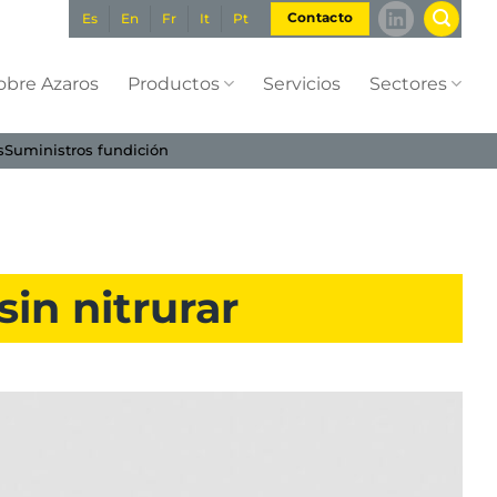
Es
En
Fr
It
Pt
Contacto
obre Azaros
Productos
Servicios
Sectores
s
Suministros fundición
sin nitrurar