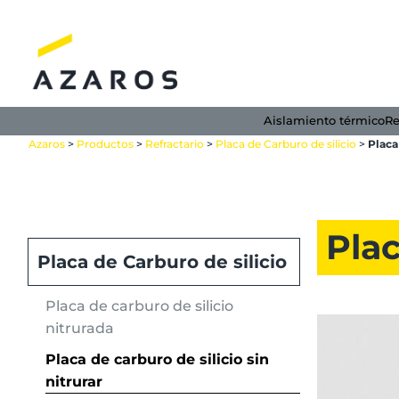
Saltar
al
contenido
Aislamiento térmico
Re
Azaros
>
Productos
>
Refractario
>
Placa de Carburo de silicio
>
Placa
Plac
Placa de Carburo de silicio
Placa de carburo de silicio
nitrurada
Placa de carburo de silicio sin
nitrurar