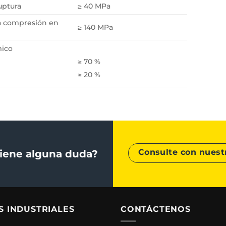
uptura
≥ 40 MPa
 a compresión en
≥ 140 MPa
mico
≥ 70 %
≥ 20 %
Consulte con nuest
iene alguna duda?
S INDUSTRIALES
CONTÁCTENOS