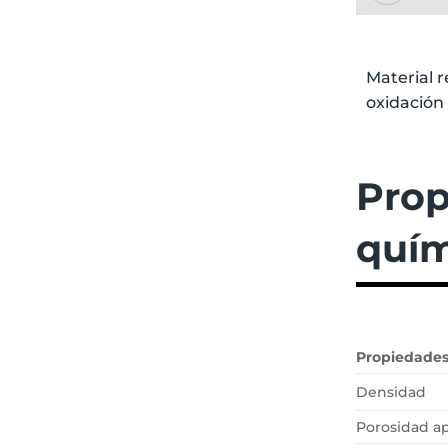
Material r
oxidación
Prop
quím
Propiedade
Densidad
Porosidad a