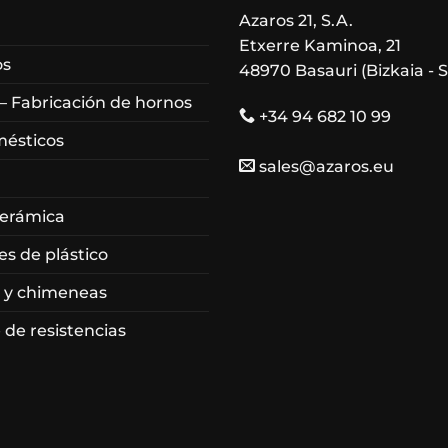
Azaros 21, S.A.
Etxerre Kaminoa, 21
os
48970 Basauri (Bizkaia - 
 – Fabricación de hornos
+34 94 682 10 99
mésticos
sales@azaros.eu
cerámica
es de plástico
 y chimeneas
 de resistencias