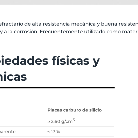
efractario de alta resistencia mecánica y buena resiste
 y a la corrosión. Frecuentemente utilizado como materi
iedades físicas y
icas
s
Placas carburo de silicio
3
≥ 2,60 g/cm
parente
≤ 17 %