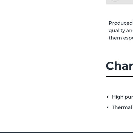
Produced 
quality a
them espe
Char
High pur
Thermal 