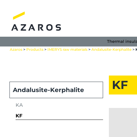
Skip
to
content
Thermal insul
Azaros
>
Products
>
IMERYS raw materials
>
Andalusite-Kerphalite
>
KF
Andalusite-Kerphalite
KA
KF