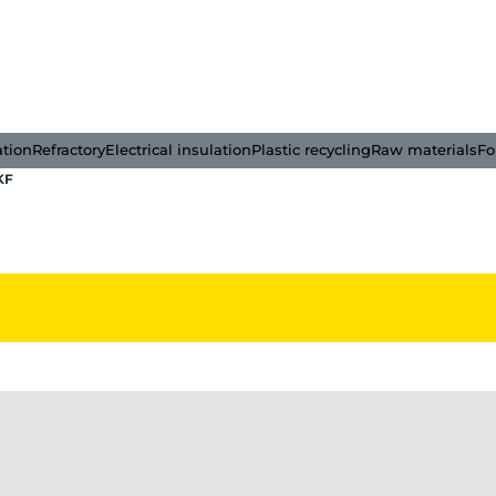
ation
Refractory
Electrical insulation
Plastic recycling
Raw materials
Fo
KF