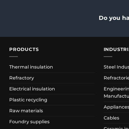
Do you ha
PRODUCTS
INDUSTR
Thermal insulation
Steel Indu
Refractory
Refractori
Electrical insulation
Engineerin
Manufactu
Plastic recycling
Appliance
Raw materials
Cables
Foundry supplies
Ceramic in