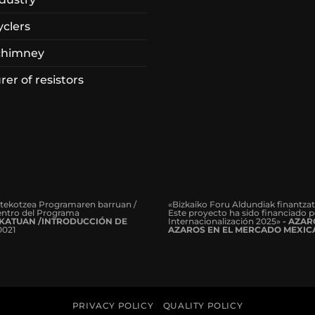
yclers
chimney
er of resistors
rtekotzea Programaren barruan /
«Bizkaiko Foru Aldundiak finantza
dentro del Programa
Este proyecto ha sido financiado p
KATUAN /INTRODUCCIÓN DE
Internacionalización 2025»
- AZA
0021
AZAROS EN EL MERCADO MEXIC
PRIVACY POLICY
QUALITY POLICY