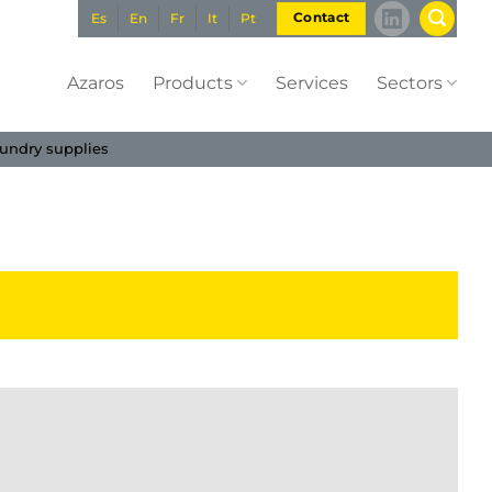
Es
En
Fr
It
Pt
Contact
Azaros
Products
Services
Sectors
undry supplies