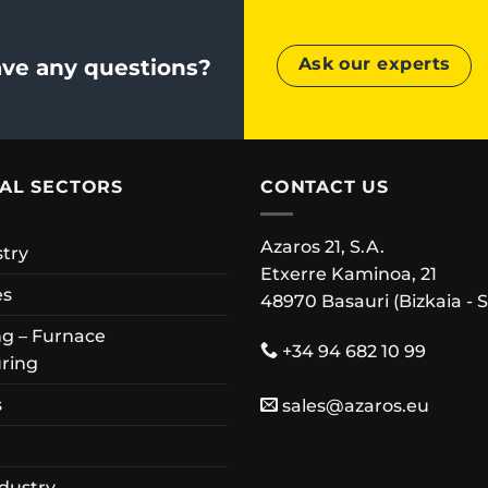
Ask our experts
ve any questions?
IAL SECTORS
CONTACT US
Azaros 21, S.A.
stry
Etxerre Kaminoa, 21
es
48970 Basauri (Bizkaia - 
g – Furnace
+34 94 682 10 99
ring
s
sales@azaros.eu
dustry