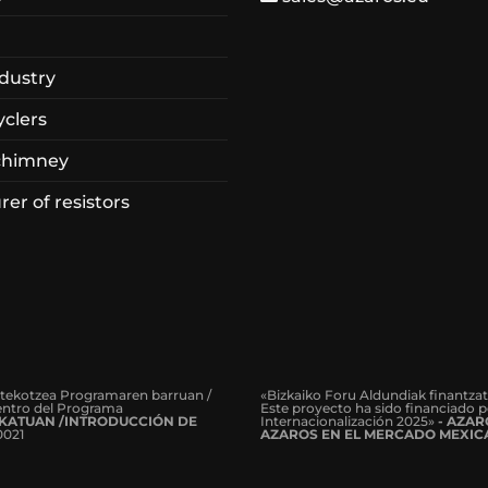
dustry
yclers
chimney
er of resistors
rtekotzea Programaren barruan /
«Bizkaiko Foru Aldundiak finantza
dentro del Programa
Este proyecto ha sido financiado p
KATUAN /INTRODUCCIÓN DE
Internacionalización 2025»
- AZA
0021
AZAROS EN EL MERCADO MEXIC