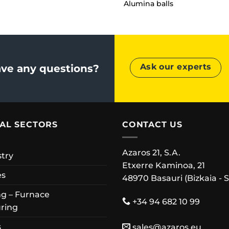
Alumina balls
Ask our experts
ve any questions?
IAL SECTORS
CONTACT US
Azaros 21, S.A.
stry
Etxerre Kaminoa, 21
es
48970 Basauri (Bizkaia - 
g – Furnace
+34 94 682 10 99
ring
s
sales@azaros.eu