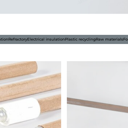
ation
Refractory
Electrical insulation
Plastic recycling
Raw materials
Fo