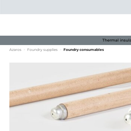
Thermal insul
Azaros
>
Foundry supplies
>
Foundry consumables