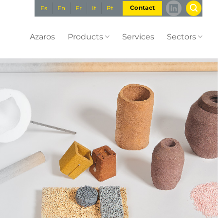
Es
En
Fr
It
Pt
Contact
Azaros
Products
Services
Sectors