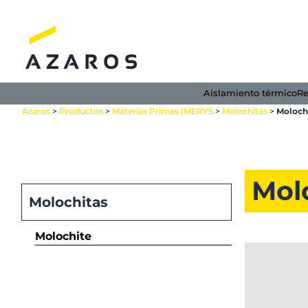
Saltar
al
contenido
Aislamiento térmico
Re
Azaros
>
Productos
>
Materias Primas IMERYS
>
Molochitas
>
Moloch
Mol
Molochitas
Molochite