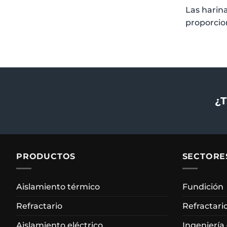
Las harina
proporcio
¿T
PRODUCTOS
SECTORE
Aislamiento térmico
Fundición
Refractario
Refractari
Aislamiento eléctrico
Ingeniería