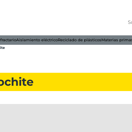
S
fractario
Aislamiento eléctrico
Reciclado de plásticos
Materias prima
ite
ochite