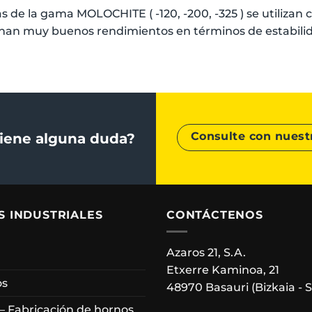
s de la gama MOLOCHITE ( -120, -200, -325 ) se utilizan
nan muy buenos rendimientos en términos de estabilida
Consulte con nuest
iene alguna duda?
S INDUSTRIALES
CONTÁCTENOS
Azaros 21, S.A.
Etxerre Kaminoa, 21
os
48970 Basauri (Bizkaia - 
 – Fabricación de hornos