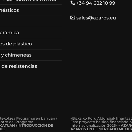
+34 94 682 10 99
mésticos
sales@azaros.eu
cerámica
es de plástico
 y chimeneas
 de resistencias
rtekotzea Programaren barruan /
«Bizkaiko Foru Aldundiak finantza
dentro del Programa
Este proyecto ha sido financiado p
KATUAN /INTRODUCCIÓN DE
Internacionalización 2025»
- AZA
0021
AZAROS EN EL MERCADO MEXIC