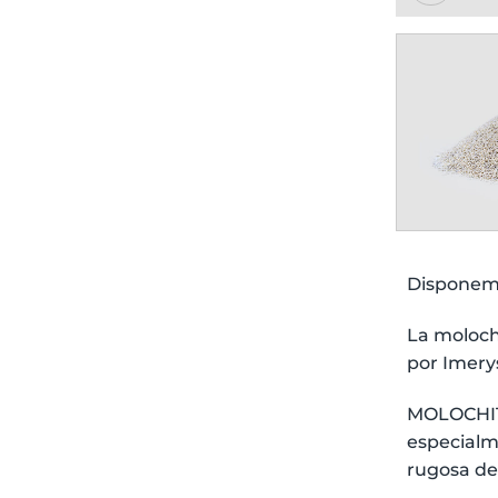
Disponemo
La moloch
por Imery
MOLOCHITE
especialm
rugosa de