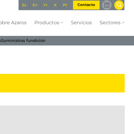
Es
En
Fr
It
Pt
Contacto
obre Azaros
Productos
Servicios
Sectores
s
Suministros fundición